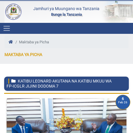
Jamhuri ya Muungano wa Tanzania
Bunge la Tanzania
Maktaba ya Picha
MAKTABA YA PICHA
KATIBU LEONARD AKUTANA NA KATIBU MKUU WA
FP-ICGLR JIJINI DODOMA
7
6
Feb 26