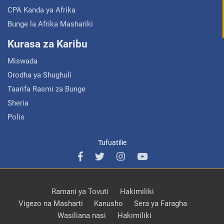
CPA Kanda ya Afrika
Bunge la Afrika Mashariki
Kurasa za Karibu
Miswada
Orodha ya Shughuli
Taarifa Rasmi za Bunge
Sheria
Polis
Tufuatilie
Ramani ya Tovuti
Hakimiliki
Vigezo na Masharti
Kanusho
Sera ya Faragha
Wasiliana nasi
Hakimiliki