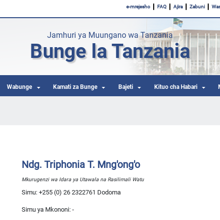
e-mrejesho
FAQ
Ajira
Zabuni
Was
Jamhuri ya Muungano wa Tanzania
Bunge la Tanzania
Wabunge
Kamati za Bunge
Bajeti
Kituo cha Habari
Ndg. Triphonia T. Mng'ong'o
Mkurugenzi wa Idara ya Utawala na Rasilimali Watu
Simu: +255 (0) 26 2322761 Dodoma
Simu ya Mkononi: -