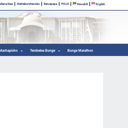
iliana Nasi
Maktaba Mtandao
Baruapepe
POLIS
Kiswahili
English
Machapisho
Tembelea Bunge
Bunge Marathon