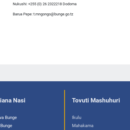
Nukushi: +255 (0) 26 2322218 Dodoma
Barua Pepe: t.mngongo@bunge.go.tz
iana Nasi
Tovuti Mashuhuri
wa Bunge
Ikulu
a Bunge
Mahakama