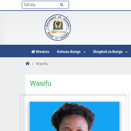
Mwanzo
Kuhusu Bunge
Shughuli za Bunge
Wasifu
Wasifu