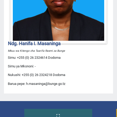
Ndg. Hanifa I. Masaninga
Mkuu wa Kitengo cha Taarifa Rasmi za Bunge
Simu: +255 (0) 26 2324614 Dodoma
Simu ya Mkononi: -
Nukushi: +255 (0) 26 2324218 Dodoma
Barua pepe: h.masaninga@bunge.go.tz