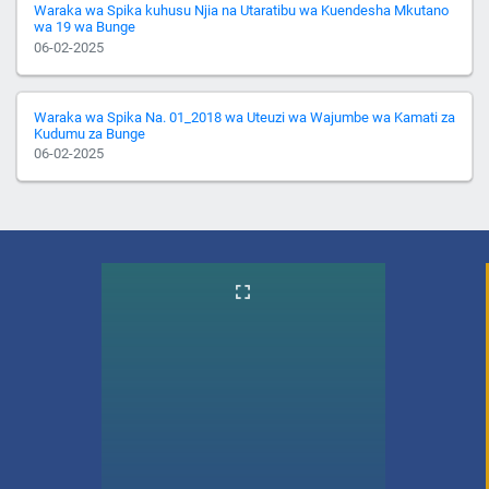
Waraka wa Spika kuhusu Njia na Utaratibu wa Kuendesha Mkutano
wa 19 wa Bunge
06-02-2025
Waraka wa Spika Na. 01_2018 wa Uteuzi wa Wajumbe wa Kamati za
Kudumu za Bunge
06-02-2025