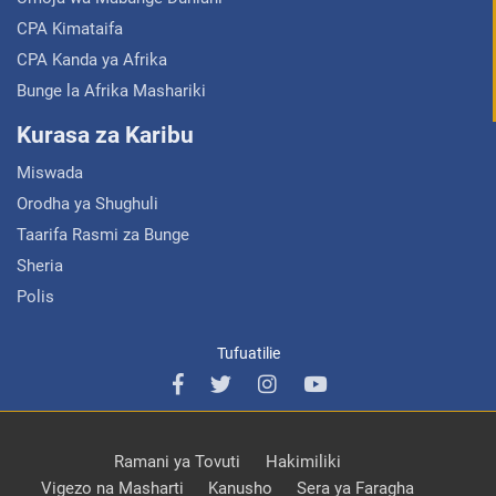
CPA Kimataifa
CPA Kanda ya Afrika
Bunge la Afrika Mashariki
Kurasa za Karibu
Miswada
Orodha ya Shughuli
Taarifa Rasmi za Bunge
Sheria
Polis
Tufuatilie
Ramani ya Tovuti
Hakimiliki
Vigezo na Masharti
Kanusho
Sera ya Faragha