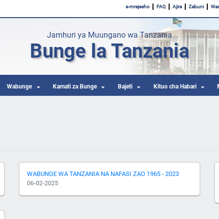
e-mrejesho
FAQ
Ajira
Zabuni
Was
Jamhuri ya Muungano wa Tanzania
Bunge la Tanzania
Wabunge
Kamati za Bunge
Bajeti
Kituo cha Habari
WABUNGE WA TANZANIA NA NAFASI ZAO 1965 - 2023
06-02-2025