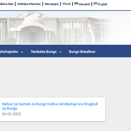
iliana Nasi
Maktaba Mtandao
Baruapepe
POLIS
Kiswahili
English
Machapisho
Tembelea Bunge
Bunge Marathon
Nafasi ya Kamati za Bunge katika Uendeshaji wa Shughuli
za Bunge
06-02-2025