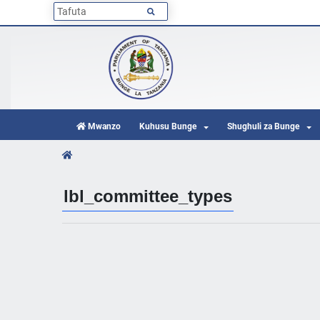
Mwanzo
Kuhusu Bunge
Shughuli za Bunge
lbl_committee_types