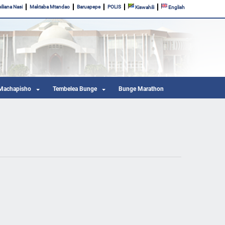
iliana Nasi
Maktaba Mtandao
Baruapepe
POLIS
Kiswahili
English
Machapisho
Tembelea Bunge
Bunge Marathon