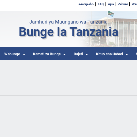
e-mrejesho
FAQ
Ajira
Zabuni
Was
Jamhuri ya Muungano wa Tanzania
Bunge la Tanzania
Wabunge
Kamati za Bunge
Bajeti
Kituo cha Habari